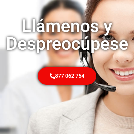
Llámenos y
Despreocúpese
877 062 764