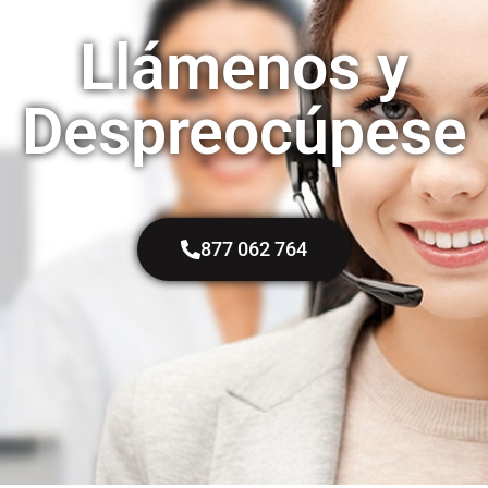
Llámenos y
Despreocúpese
877 062 764